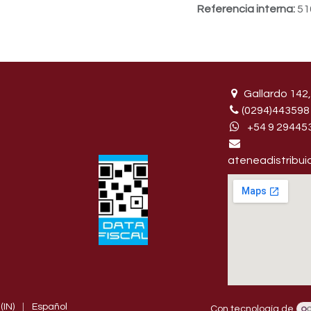
Referencia interna:
51
Gallardo 142,
(0294)443598
+54 9 29445
ateneadistribu
(IN)
|
Español
Con tecnología de