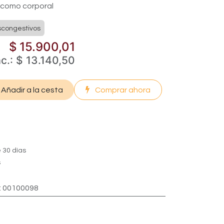
 como corporal
congestivos
$
15.900,01
ac.:
$
13.140,50
Añadir a la cesta
Comprar ahora
 30 días
s
:
00100098