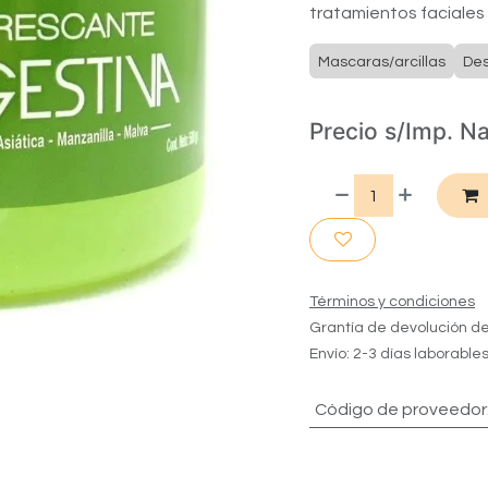
tratamientos faciales
Mascaras/arcillas
Des
Precio s/Imp. N
Términos y condiciones
Grantía de devolución de
Envío: 2-3 días laborable
Còdigo de proveedor