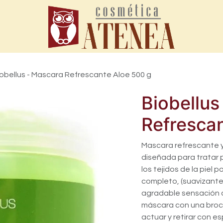
iobellus - Mascara Refrescante Aloe 500 g
Biobellus
Refresca
Mascara refrescante 
diseñada para tratar pi
los tejidos de la piel
completo, (suavizante
agradable sensación de
máscara con una broch
actuar y retirar con e