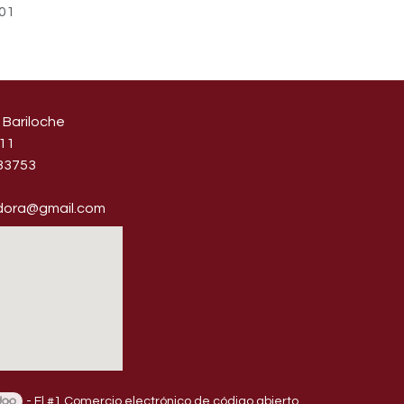
01
 Bariloche
11
​33753
idora@gmail.com
- El #1
Comercio electrónico de código abierto