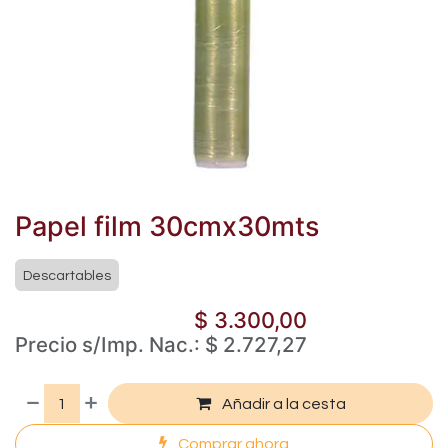
Papel film 30cmx30mts
Descartables
$
3.300,00
Precio s/Imp. Nac.:
$
2.727,27
Añadir a la cesta
Comprar ahora