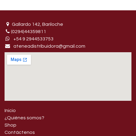
Gallardo 142, Bariloche
(0294)44359811
+54 9 29445​33753
ateneadistribuidora@gmail.com
Inicio
¿Quiénes somos?
Shop
Contáctenos