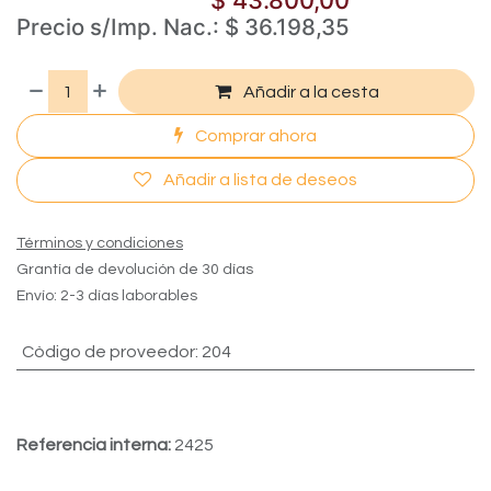
$
43.800,00
Precio s/Imp. Nac.:
$
36.198,35
Añadir a la cesta
Comprar ahora
Añadir a lista de deseos
Términos y condiciones
Grantía de devolución de 30 días
Envío: 2-3 días laborables
Còdigo de proveedor
:
204
Referencia interna:
2425